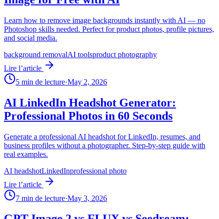
Learn how to remove image backgrounds instantly with AI — no
Photoshop skills needed. Perfect for product photos, profile pictures,
and social media.
background removal
AI tools
product photography
Lire l’article
5
min de lecture
·
May 2, 2026
AI LinkedIn Headshot Generator:
Professional Photos in 60 Seconds
Generate a professional AI headshot for LinkedIn, resumes, and
business profiles without a photographer. Step-by-step guide with
real examples.
AI headshot
LinkedIn
professional photo
Lire l’article
7
min de lecture
·
May 3, 2026
GPT Image 2 vs FLUX vs Seedream: