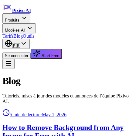
Pixivo
AI
Produits
Modèles AI
Tarifs
Blog
Outils
🇫🇷
Se connecter
Start Free
Blog
Tutoriels, mises à jour des modèles et annonces de l’équipe Pixivo
AI.
5
min de lecture
·
May 1, 2026
How to Remove Background from Any
Image for Free with AI