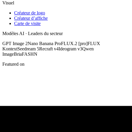
Visuel
Créateur de logo
Créateur d’affiche
Carte de visite
Modèles AI · Leaders du secteur
GPT Image 2
Nano Banana Pro
FLUX.2 [pro]
FLUX
Kontext
Seedream 5
Recraft v4
Ideogram v3
Qwen
Image
Bria
FASHN
Featured on