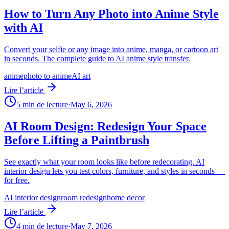
How to Turn Any Photo into Anime Style
with AI
Convert your selfie or any image into anime, manga, or cartoon art
in seconds. The complete guide to AI anime style transfer.
anime
photo to anime
AI art
Lire l’article
5
min de lecture
·
May 6, 2026
AI Room Design: Redesign Your Space
Before Lifting a Paintbrush
See exactly what your room looks like before redecorating. AI
interior design lets you test colors, furniture, and styles in seconds —
for free.
AI interior design
room redesign
home decor
Lire l’article
4
min de lecture
·
May 7, 2026