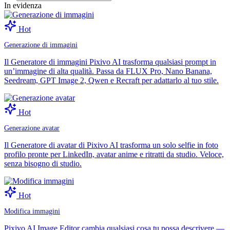
In evidenza
Hot
Generazione di immagini
Il Generatore di immagini Pixivo AI trasforma qualsiasi prompt in
un’immagine di alta qualità. Passa da FLUX Pro, Nano Banana,
Seedream, GPT Image 2, Qwen e Recraft per adattarlo al tuo stile.
Hot
Generazione avatar
Il Generatore di avatar di Pixivo AI trasforma un solo selfie in foto
profilo pronte per LinkedIn, avatar anime e ritratti da studio. Veloce,
senza bisogno di studio.
Hot
Modifica immagini
Pixivo AI Image Editor cambia qualsiasi cosa tu possa descrivere —