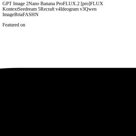
GPT Image 2
Nano Banana Pro
FLUX.2 [pro]
FLUX
Kontext
Seedream 5
Recraft v4
Ideogram v3
Qwen
Image
Bria
FASHN
Featured on