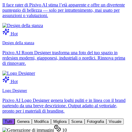
Il face rater di Pixivo AI stima l’età apparente e offre un divertente
punteggio di bellezza — solo per intrattenimento, mai usato per
assunzioni o valutazioni.
Hot
Design della stanza
Pixivo AI Room Designer trasforma una foto del tuo spazio in
redesign moderni, giapponesi, industriali o nordici. Rinnova prima
di rinnovare.
Hot
Logo Designer
Pixivo AI Logo Designer genera loghi puliti e in linea con il brand
partendo da una breve descrizione. Output adatto al vettoriale,
pronto per i materiali di branding.
Tutti
Genera
Modifica
Migliora
Scena
Fotografia
Visuale
10