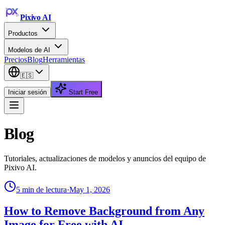
Pixivo
AI
Productos
Modelos de AI
Precios
Blog
Herramientas
🇪🇸
Iniciar sesión
Start Free
Blog
Tutoriales, actualizaciones de modelos y anuncios del equipo de
Pixivo AI.
5
min de lectura
·
May 1, 2026
How to Remove Background from Any
Image for Free with AI