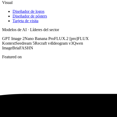
Visual
Diseñador de logos
Diseñador de pósters
Tarjeta de visita
Modelos de AI · Líderes del sector
GPT Image 2
Nano Banana Pro
FLUX.2 [pro]
FLUX
Kontext
Seedream 5
Recraft v4
Ideogram v3
Qwen
Image
Bria
FASHN
Featured on