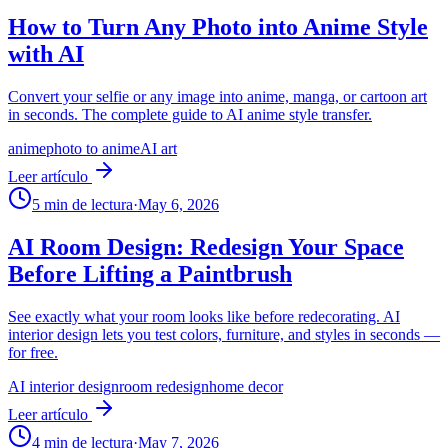
How to Turn Any Photo into Anime Style
with AI
Convert your selfie or any image into anime, manga, or cartoon art
in seconds. The complete guide to AI anime style transfer.
anime
photo to anime
AI art
Leer artículo
5
min de lectura
·
May 6, 2026
AI Room Design: Redesign Your Space
Before Lifting a Paintbrush
See exactly what your room looks like before redecorating. AI
interior design lets you test colors, furniture, and styles in seconds —
for free.
AI interior design
room redesign
home decor
Leer artículo
4
min de lectura
·
May 7, 2026