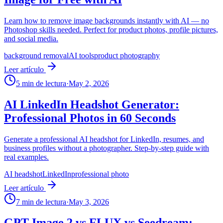
Learn how to remove image backgrounds instantly with AI — no
Photoshop skills needed. Perfect for product photos, profile pictures,
and social media.
background removal
AI tools
product photography
Leer artículo
5
min de lectura
·
May 2, 2026
AI LinkedIn Headshot Generator:
Professional Photos in 60 Seconds
Generate a professional AI headshot for LinkedIn, resumes, and
business profiles without a photographer. Step-by-step guide with
real examples.
AI headshot
LinkedIn
professional photo
Leer artículo
7
min de lectura
·
May 3, 2026
GPT Image 2 vs FLUX vs Seedream: