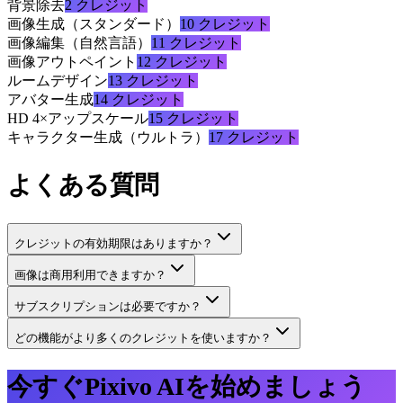
背景除去
2
クレジット
画像生成（スタンダード）
10
クレジット
画像編集（自然言語）
11
クレジット
画像アウトペイント
12
クレジット
ルームデザイン
13
クレジット
アバター生成
14
クレジット
HD 4×アップスケール
15
クレジット
キャラクター生成（ウルトラ）
17
クレジット
よくある質問
クレジットの有効期限はありますか？
画像は商用利用できますか？
サブスクリプションは必要ですか？
どの機能がより多くのクレジットを使いますか？
今すぐPixivo AIを始めましょう