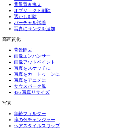
背景置き換え
オブジェクト削除
透かし削除
バーチャル試着
写真にサンタを追加
高画質化
背景除去
画像エンハンサー
画像アウトペイント
写真をスケッチに
写真をカートゥーンに
写真をアニメに
サウスパーク風
4x6 写真リサイズ
写真
年齢フィルター
瞳の色チェンジャー
ヘアスタイルスワップ