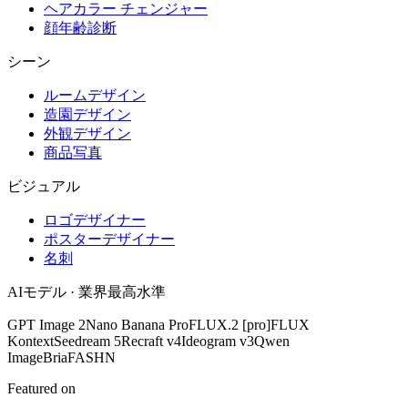
ヘアカラー チェンジャー
顔年齢診断
シーン
ルームデザイン
造園デザイン
外観デザイン
商品写真
ビジュアル
ロゴデザイナー
ポスターデザイナー
名刺
AIモデル · 業界最高水準
GPT Image 2
Nano Banana Pro
FLUX.2 [pro]
FLUX
Kontext
Seedream 5
Recraft v4
Ideogram v3
Qwen
Image
Bria
FASHN
Featured on