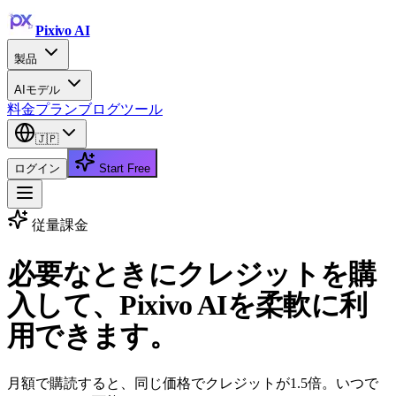
Pixivo
AI
製品
AIモデル
料金プラン
ブログ
ツール
🇯🇵
ログイン
Start Free
従量課金
必要なときにクレジットを購
入して、Pixivo AIを柔軟に利
用できます。
月額で購読すると、同じ価格でクレジットが1.5倍。いつで